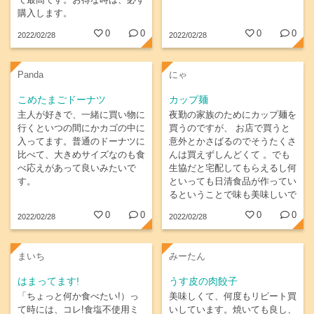
て最高です。お得な時は、必ず
購入します。
0
0
0
0
2022/02/28
2022/02/28
Panda
にゃ
こめたまごドーナツ
カップ麺
主人が好きで、一緒に買い物に
夜勤の家族のためにカップ麺を
行くといつの間にかカゴの中に
買うのですが、 お店で買うと
入ってます。普通のドーナツに
意外とかさばるのでそうたくさ
比べて、大きめサイズなのも食
んは買えずしんどくて 。でも
べ応えがあって良いみたいで
生協だと宅配してもらえるし何
す。
といっても日清食品が作ってい
るということで味も美味しいで
す。お気に入りの味のが安いと
0
0
0
0
2022/02/28
2022/02/28
きにまとめ買いします。
まいち
みーたん
はまってます!
うす皮の肉餃子
「ちょっと何か食べたい!）っ
美味しくて、何度もリピート買
て時には、コレ!食塩不使用ミ
いしています。焼いても良し、