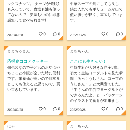
ックスナッツ。 ナッツが4種類
中華スープの具にしても良し、
も入っていて、食塩も油も使っ
鍋に入れてもボリュームが出て
てないので、美味しいのに罪悪
使い勝手が良く、重宝していま
感無しで食べられます!
す。
0
0
0
0
2022/02/28
2022/02/28
ままちゃまん
まあちゃん
応援食ココアクッキー
ここにも牛さんが！
個包装なので子どものおやつや
生協牛乳が大好きな息子3歳。
ちょっと小腹が空いた時に便利
初めて生協ヨーグルトを見た瞬
です。栄養価が高いので非常食
間「あっ！うしさん、コープの
としても使えると思うので、買
うしさん！」と大興奮でした。
い置きしています。
「牛さんの牛乳でヨーグルトが
できるんだよ」と、パッケージ
のイラストで食育が出来まし
た。牛さんありがとう！
0
0
0
0
2022/02/28
2022/02/28
にゃ
まーちゃん