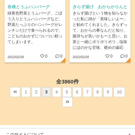
各種とうふハンバーグ
きらず揚げ おからかりんと
う
緑黄色野菜とうふバーグ、ごぼ
きらず揚げという物を知らなか
う入りとうふハンバーグなど、
った私に姉が「美味しいよ〜」
野菜たっぷりのハンバーグがレ
と勧めてくれました。きらずっ
ンチンだけで食べられるので、
て、おからの事なんだと知り、
こどものおかずについつい頼っ
腹持ちが良いかもーと思い、お
てしまいます。
茶と一緒にポリポリポリ...塩味
にほのかな甘味、硬めの歯応
え、気がつけば止まらなくな
0
0
0
0
2022/02/28
2022/02/28
り、お腹いっぱいに！次からは
少しずつお皿に移していただき
ます！
全3860件
1
2
3
4
5
6
7
8
9
10
このサイトについて