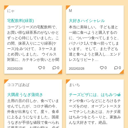
にゃ
M
宅配飲料(緑茶)
大好きハイシャレル
コープシリーズの宅配飲料で、
本当に美味しい。 子ども達と
お買い得な緑茶系のがないかと
一緒に食べようと購入するの
ずっと心待にしていました。こ
に、つい一つ食べてしまうと、
の間、抹茶入りにごり緑茶(ケ
パクパク1人で食べ切ってしま
ース)をみつけて、３ケースま
います。 そして、また子ども
とめ買いしました。 ウイルス
達と食べようと購入し…エンド
対策に、カテキンが良いとか聞
レスなリピート…
いたことがあるので、これから
0
0
0
0
2022/02/28
2022/02/28
も時々緑茶のケース特売の機会
が宅配であると嬉しいです。
ココアばあば
まいち
大隅産うなぎ蒲焼き
チーズピザには、はちみつ🍯
土用の丑の日しか、食べていま
ナンや食パンなどにとろけるチ
せんでしたが、コロナ禍の今、
ーズをのせ、オーブントースタ
外食が出来なくて、度々、食卓
ーでチンしたあとは、カナダ産
に上るようになりました。国産
はちみつをとろ～りと。家族み
うなぎが手頃な値段で食べられ
んな大好きです。絶品。