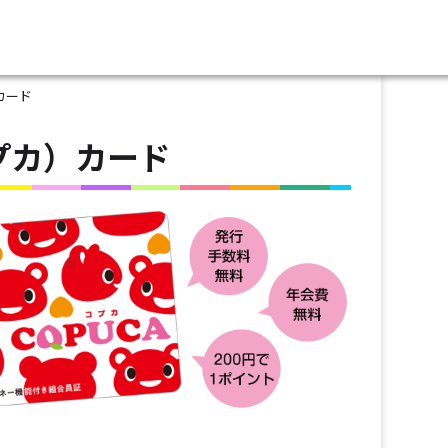
カード
コプカ）カード