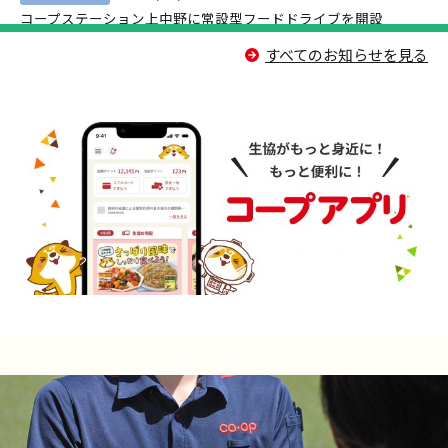
コープステーション上中野に常設型フードドライブを開設
すべてのお知らせを見る
2026/08/03
お知らせ
AMDA「令和8年熊本地震被災者緊急支援活動」へ支援金30万円を拠出
2026/08/03
プレスリリース
災害疑似体験とポリ袋クッキング ～みんなで学ぶ 防災教室～
2026/07/27
プレスリリース
生協牛乳について学 び、生産者を応援 しよう！小学生 が 模擬乳しぼり体験
2026/07/27
お知らせ
パラノルディックスキー日本代表 新田佳浩選手が来訪
2026/07/25
お知らせ
平和のひろば2026を開催しました
2026/07/24
プレスリリース
コープステーション上中野（岡山市）に 常設型フードドライブ開設