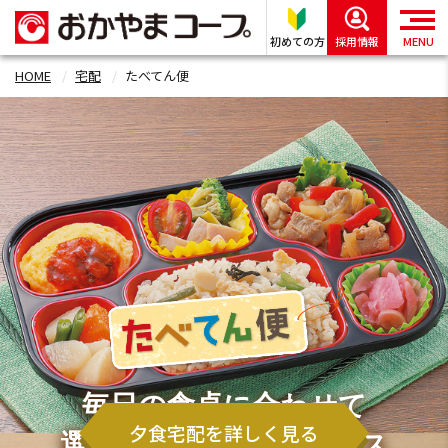
初めての方
採用情報
MENU
HOME
宅配
たべてん便
毎日の食卓に合わせて
夕食宅配を詳しく見る
選べる2つの宅配サービス