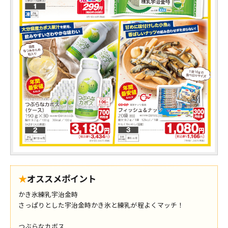
★
オススメポイント
かき氷練乳宇治金時
さっぱりとした宇治金時かき氷と練乳が程よくマッチ！
つぶらなカボス