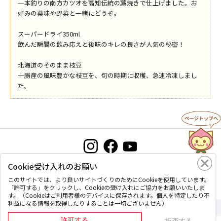
一本釣りの南方カツオを高知伝統の藁焼きで仕上げました。お
好みの薬味や野菜と一緒にどうぞ。
スーパードライ350ml
飲んだ瞬間の飲み応えと後味のキレの良さが人気の秘密！
北海道のそのまま枝豆
十勝産の風味豊かな枝豆を、旬の時期に収穫、急速冷凍しまし
た。
Cookie受け入れのお願い
お問い合わせ
プライバシーポリシー
このサイトについて
このサイトでは、より良いサイトづくりのためにCookieを使用しています。
「許可する」をクリックし、Cookieの受け入れにご協力をお願いいたしま
す。（Cookieはご利用者様のデバイスに保存されます。個人を特定したり不
利益になる情報を取得したりすることは一切ございません）
Copyright © Okayama coop, All Rights Reserved.
許可する
拒否する