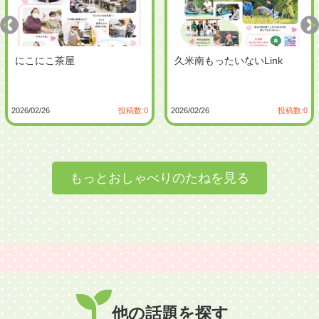
久米南もったいないLink
体操とおしゃべり みんなが
つながる♪
0
2026/02/26
投稿数:0
2025/10/17
投稿数:
もっとおしゃべりのたねを見る
他の話題を探す