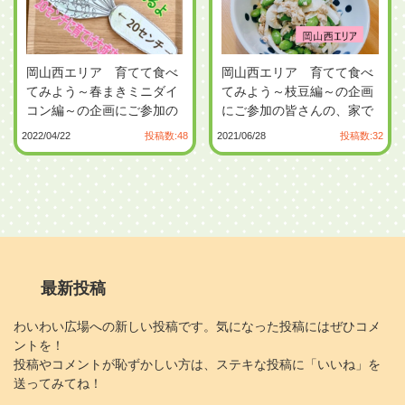
岡山西エリア 育てて食べ
岡山西エリア 育てて食べ
てみよう～春まきミニダイ
てみよう～枝豆編～の企画
コン編～の企画にご参加の
にご参加の皆さんの、家で
皆さんの家で育てたミニダ
育てた枝豆の様子や収穫し
2022/04/22
投稿数:48
2021/06/28
投稿数:32
イコンの様子や収穫したミ
た枝豆を使った料理の投稿
ニダイコンを使った料理の
を募集します。...
投稿を募集します。...
最新投稿
NEW
わいわい広場への新しい投稿です。気になった投稿にはぜひコメ
ントを！
投稿やコメントが恥ずかしい方は、ステキな投稿に「いいね」を
送ってみてね！