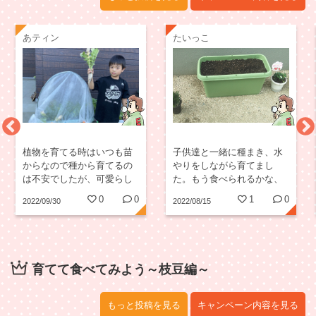
あティン
たいっこ
植物を育てる時はいつも苗
子供達と一緒に種まき、水
からなので種から育てるの
やりをしながら育てまし
は不安でしたが、可愛らし
た。もう食べられるかな、
い大根が6本も収穫できまし
いつ抜くん？など楽しみに
0
0
1
0
2022/09/30
2022/08/15
た♡...
していました。虫に葉っぱ
を沢山食べられてしまい、
20cmまでは大きくなりませ
んでしたが、4本収穫でき...
育てて食べてみよう～枝豆編～
もっと投稿を見る
キャンペーン内容を見る