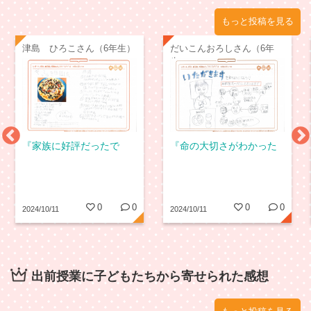
もっと投稿を見る
津島 ひろこさん（6年生）
だいこんおろしさん（6年
生）
『家族に好評だったで
『命の大切さがわかった
賞』
で賞』
0
0
0
0
2024/10/11
2024/10/11
出前授業に子どもたちから寄せられた感想