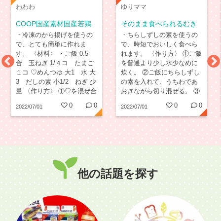
わわわ
ゆりママ
COOP国産素材国産若鶏
そのまま食べられるむき
からあげ４コ
えび
・冷凍のから揚げを使うの
・ちらしずしの素を使うの
で、とても簡単に作れま
で、時短でおいしく食べら
す。 〈材料〉 ・ご飯 0.5
れます。 〈作り方〉 ①ご飯
合 玉ねぎ 1/４コ たまご
を普通より少し水少なめに
１コ ♡めんつゆ 大1 水 大
炊く。 ②ご飯にちらしずし
3 だしの素 小1/2 ねぎ 少
の素を入れて、うちわであ
量 〈作り方〉 ①♡を混ぜ合
おぎながら切り混ぜる。 ③
わせフライパンに入れて煮
錦糸卵、ゆでたきぬさや、
0
0
0
0
2022/07/01
2022/07/01
立たせ、薄切りにした玉ね
そのまま食べられるむきえ
ぎとともに３分程加熱す
びを解凍して用意する。
る。 ②COOP国産素材国産
④②の上に③を彩り良くも
若鶏からあげを一口大に切
りつける。 できあが
り、フライパンにに加え１
り！！
分ほど加熱しなじませ
る。...
他の話題を探す