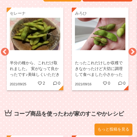
セレーナ
みろひ
半分の種から、これだけ取
たったこれだけしか収穫で
れました。 実がなって良か
きなかったけど大切に調理
ったです♪美味しくいただき
して食べました小さかった
ました。また次があるとい
けどちゃんと枝豆の味がし
2
0
0
0
2021/09/25
2021/09/16
いな…♡
たよ!
コープ商品を使ったわが家のすこやかレシピ
もっと投稿を見る