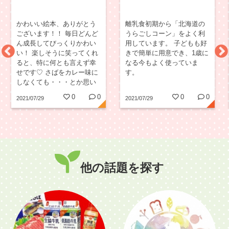
かわいい絵本、ありがとう
離乳食初期から「北海道の
ございます！！ 毎日どんど
うらごしコーン」をよく利
ん成長してびっくりかわい
用しています。 子どもも好
い！ 楽しそうに笑ってくれ
きで簡単に用意でき、1歳に
ると、特に何とも言えず幸
なる今もよく使っていま
せです♡ さばをカレー味に
す。
しなくても・・・とか思い
つつ食べてみると、と～っ
0
0
0
0
2021/07/29
2021/07/29
てもおいしくてびっくりし
ました！！ 魚料理とか、フ
ライパンやレンジでできる
もの、本当に助かります♪
他の話題を探す