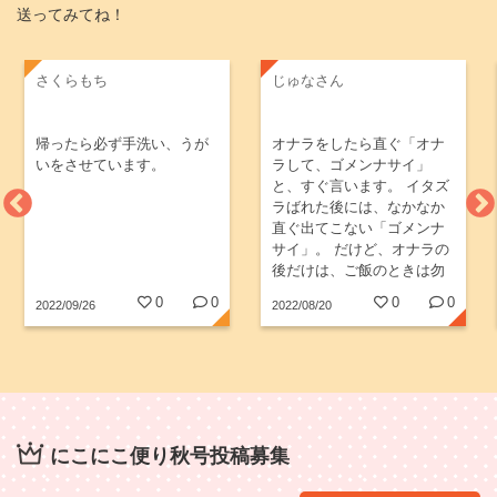
送ってみてね！
さくらもち
じゅなさん
帰ったら必ず手洗い、うが
オナラをしたら直ぐ「オナ
いをさせています。
ラして、ゴメンナサイ」
と、すぐ言います。 イタズ
ラばれた後には、なかなか
直ぐ出てこない「ゴメンナ
サイ」。 だけど、オナラの
後だけは、ご飯のときは勿
論、お布団に入った時も、
0
0
0
0
2022/09/26
2022/08/20
お風呂のときも、お喋りを
してても、どんな時も言う
ので、親バカながら可愛ら
しいです。いつまで言って
くれるかなぁ...
にこにこ便り秋号投稿募集