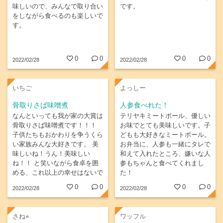
味しいので、みんなで取り合い
です。
をしながら食べるのも楽しいで
す。
0
0
0
0
2022/02/28
2022/02/28
いちご
よっしー
骨取りさば味噌煮
人参食べれた！
なんといっても我が家の大賞は
テリヤキミートボール、優しい
骨取りさば味噌煮です！！！
お味でとても美味しいです。子
子供たちもおかわりを争うくら
どもも大好きなミートボール。
い家族みんな大好きです。 美
お弁当に、人参も一緒にタレで
味しいね！うん！美味しい
和えて入れたところ、嫌いな人
ね！！ と笑いながら食卓を囲
参もちゃんと食べてくれまし
める、これ以上の幸せはないで
た！
すね！ これからも我が家のナ
0
0
0
0
2022/02/28
2022/02/28
ンバーワンです☆
さね⭐︎
ワッフル