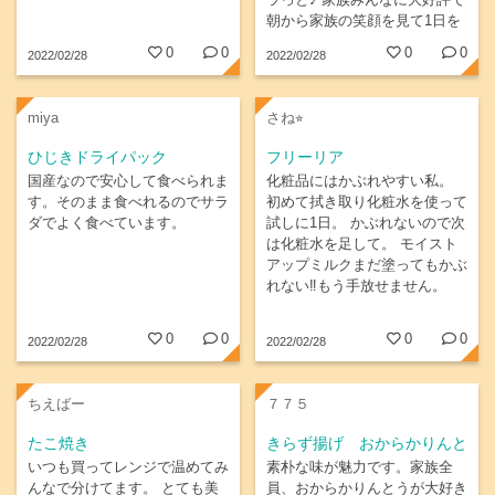
ラっと♪ 家族みんなに大好評で
朝から家族の笑顔を見て1日を
始められるのは最高ですね♪
0
0
0
0
2022/02/28
2022/02/28
miya
さね⭐︎
ひじきドライパック
フリーリア
国産なので安心して食べられま
化粧品にはかぶれやすい私。
す。そのまま食べれるのでサラ
初めて拭き取り化粧水を使って
ダでよく食べています。
試しに1日。 かぶれないので次
は化粧水を足して。 モイスト
アップミルクまだ塗ってもかぶ
れない‼️もう手放せません。
0
0
0
0
2022/02/28
2022/02/28
ちえばー
７７５
たこ焼き
きらず揚げ おからかりんと
う
いつも買ってレンジで温めてみ
素朴な味が魅力です。家族全
んなで分けてます。 とても美
員、おからかりんとうが大好き