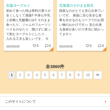
生協ヨーグルト
北海道のそのまま枝豆
初めて食べた時は香料の香りが
国産なのがとても安心出来てい
全くしなくて感激‼️ 中身も牛乳
いです。 家族に安心安全な食
と砂糖と乳酸菌のみ‼️ そのまま
事を出せるのもコープでのお買
食べたり、ジャムやフルーツソ
い物のおかげです♪♪ 安心出来
ースをのせたり、開けずに振っ
る食材が多いので本当に助かっ
て飲むヨーグルトにしたり…
てます☆
入れる工夫も楽しいです。 今
ハマってるのはドライフルーツ
0
0
0
0
2022/02/28
2022/02/28
を刻んで乗せて少しおいて食べ
る。 ドライフルーツが柔らか
くなって美味しいよ！
全3860件
1
2
3
4
5
6
7
8
9
10
このサイトについて