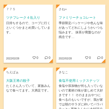
７７５
さね⭐︎
ツナフレーク４缶入り
ファミリーチョコレート
日持ちするので、コープに行く
季節限定パッケージや色んな味
といくつかまとめ買いしていま
があってどれにしようかいつも
す。
悩みます。 抹茶が廃盤なのが
残念です…
0
0
0
0
2022/02/28
2022/02/28
ちえばぁ
きなこ
大阪王将の餃子
食塩不使用ミックスナッツ
たくさん入っていて、家族みん
食塩や添加物が何も入っていな
なで食べてます。大満足です。
いので素材の味が楽しめて大好
きです！！ そのままおやつに
食べるのもいいですが、我が家
では朝のサラダに砕いてパラパ