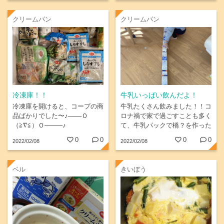
クリームパン
クリームパン
冷凍庫！！
牛乳いっぱい飲んだよ！
冷凍庫を開けると、コープの商
牛乳たくさん飲みました！！コ
品ばかりでした〜♪───Ｏ
ロナ禍で家で過ごすことも多く
（≧∇≦）Ｏ────♪
て、牛乳パックで橋？を作った
みたいです(^^)
0
0
0
0
2022/02/08
2022/02/08
ベル
きいぼう