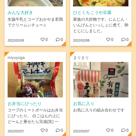
みんな大好き
ひとくちこうや豆腐
生協牛乳とコープおかやま若鶏
家族の大好物です。にんじん・
でクリームシチュー♫
いんげんといっしょに煮て、卵
とじにしました。
0
0
0
0
2022/02/08
2022/02/08
miyuyoga
まりまり
お弁当にぴったり
お気に入り
コープのミートボールはお弁当
お気に入りの組み合わせです
にぴったり。 白ごはんの上に
どーんと乗せたら完成(笑) 一
応、キャベツなどの野菜も添え
0
0
0
0
2022/02/07
2022/02/07
て。 温めなくてもおいしいか