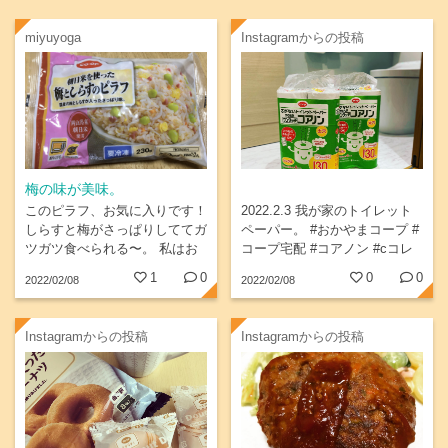
miyuyoga
Instagramからの投稿
梅の味が美味。
このピラフ、お気に入りです！
2022.2.3 我が家のトイレット
しらすと梅がさっぱりしててガ
ペーパー。 #おかやまコープ #
ツガツ食べられる〜。 私はお
コープ宅配 #コアノン #cコレ
弁当に重宝させてもらってます
商品のある風景
1
0
0
0
2022/02/08
2022/02/08
(^^)
Instagramからの投稿
Instagramからの投稿