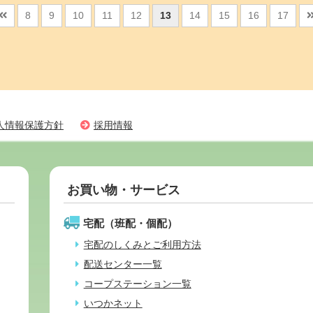
8
9
10
11
12
13
14
15
16
17
人情報保護方針
採用情報
お買い物・サービス
宅配（班配・個配）
宅配のしくみとご利用方法
配送センター一覧
コープステーション一覧
いつかネット