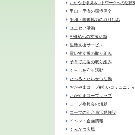
おかやま環境ネットワークへの活動
里山・里海の環境保全
平和・国際協力の取り組み
ユニセフ活動
AMDAへの支援活動
生活支援サービス
買い物支援の取り組み
子育て応援の取り組み
くらしを守る活動
たべる・たいせつ活動
おかやまコープ#あいコミュニテ
おかやまコープクラブ
コープ委員会の活動
コープの組合員活動施設
イベント企画情報
くみかつ広場