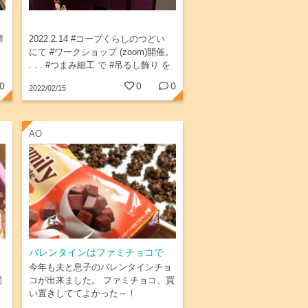
解
2022.2.14 #コープくらしのつどい
にて #ワークショップ (zoom)開催。
. . . #つまみ細工 で #吊るし飾り を
作成。 naomi__flag...
0
0
0
2022/02/15
AO
バレンタインはファミチョコで
今年も夫と息子のバレンタインチョ
間
コが出来ました。 ファミチョコ、買
い置きしててよかった～！
喜