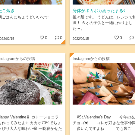
たこ焼き
身体がポカポカあったまるｩ
朝ごはんにちょうどいいです
担々麺です。 うどんは、レンジで
凍！ ６才の子供と一緒に作りまし
た〜。
0
0
0
022/02/15
2022/02/15
Instagramからの投稿
Instagramからの投稿
Happy Valentine🍫 ガトーショコラ
⠀ #St.Valentine's Day⠀ ⠀ 今年の友
を作ってみたよ✨ カカオ70%でちょ
チョコ💓⠀ ⠀ コレが好きな仕事仲
っぴり大人な味わい😆 一晩寝かせた
⠀ 多いんですよね⠀⠀ ⠀ でも袋ご
から味に深みが出てさらにgood🎵...
と って🙄…雑⠀ ⠀ まぁみんな