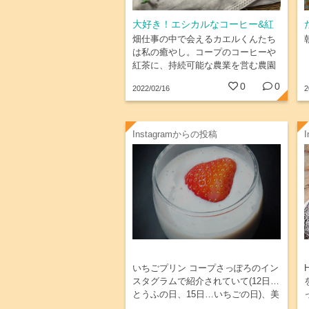
大好き！エシカルなコーヒー&紅
茶
畑仕事の中で会えるカエルくんたち
は私の癒やし。コープのコーヒーや
紅茶に、持続可能な農業を営む農園
で育てられた商品につけられるレイ
0
0
2022/02/16
2
ンフォレスト・アライアンスのカエ
ルマークがついていて、買うたびに
と...
Instagramからの投稿
いちごプリン コープさっぽろのイン
スタグラムで紹介されていて(12日…
とうふの日、15日…いちごの日)、美
味しそうだったので作ってみました❗️