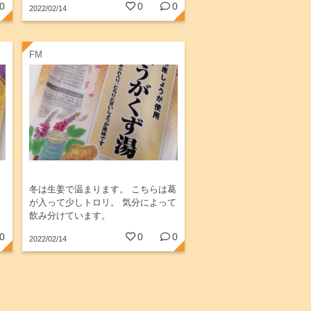
0
0
0
2022/02/14
FM
冬は生姜で温まります。 こちらは葛
に
が入って少しトロリ。 気分によって
飲み分けています。
0
0
0
2022/02/14