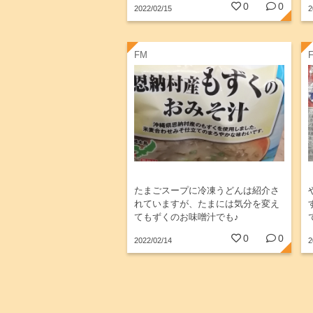
0
0
2022/02/15
2
いちご、とうふに砂糖を...
FM
たまごスープに冷凍うどんは紹介さ
れていますが、たまには気分を変え
てもずくのお味噌汁でも♪
0
0
2022/02/14
2