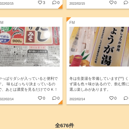
3
0
0
022/02/15
2022/02/15
んでくれたから⠀⠀...
FM
FM
やっぱりダシが入っていると便利で
冬は生姜湯を常備しています(^^) く
す。 味もばっちり決まっているの
ず湯も色々味があるので、飲む際
で、あとは濃度を見るだけでＯＫ！
選ぶ楽しみがあります。
0
0
0
022/02/14
2022/02/14
全676件