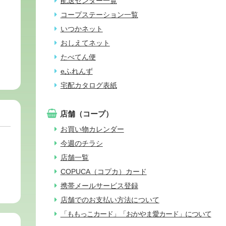
配送センター一覧
コープステーション一覧
いつかネット
おしえてネット
たべてん便
eふれんず
宅配カタログ表紙
店舗（コープ）
お買い物カレンダー
今週のチラシ
店舗一覧
COPUCA（コプカ）カード
携帯メールサービス登録
店舗でのお支払い方法について
「ももっこカード」「おかやま愛カード」について