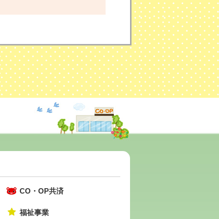
CO・OP共済
福祉事業