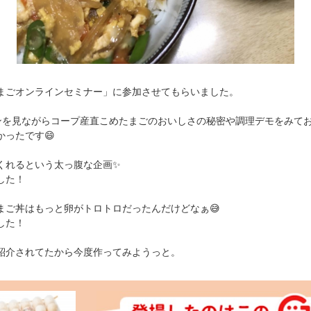
まごオンラインセミナー」に参加させてもらいました。
ンを見ながらコープ産直こめたまごのおいしさの秘密や調理デモをみてお
ったです😄
くれるという太っ腹な企画✨
した！
まご丼はもっと卵がトロトロだったんだけどなぁ😅
した！
紹介されてたから今度作ってみようっと。