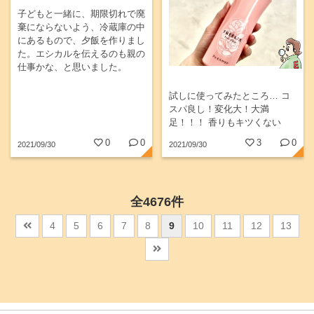
子どもと一緒に、期限切れで廃
棄にならないよう、冷蔵庫の中
にあるもので、夕飯を作りまし
た。エシカルを伝えるのも親の
仕事かな、と思いました。
試しに使ってみたところ… コ
スパ良し！変化大！大満
足！！！ 香りもキツくない
し、パッケージもそこまで主張
0
0
3
0
2021/09/30
2021/09/30
しない。そして、ピンクリボン
運動に取り組める！言うこと無
し！
全4676件
4
5
6
7
8
9
10
11
12
13