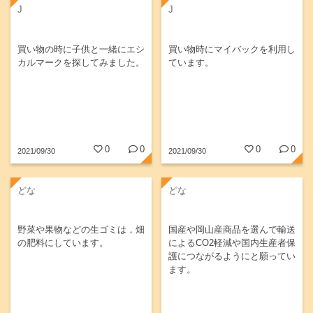
J
J
買い物の時に子供と一緒にエシ
買い物時にマイバックを利用し
カルマークを探してみました。
ています。
0
0
0
0
2021/09/30
2021/09/30
どな
どな
野菜や果物などの生ゴミは，畑
国産や岡山産商品を選んで輸送
の肥料にしています。
によるCO2軽減や国内生産者保
護につながるようにと願ってい
ます。