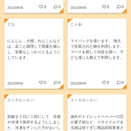
0
0
0
0
2021/09/30
2021/09/30
どな
にゃあ
にんじん，大根，れんこんなど
マイバッグを使います。 地元
は，皮ごと調理して廃棄を減ら
で生産された物を利用します。
し、栄養もしっかりとるように
マークを探して内容を調べ、子
しています。
ども達にも教えて利用します。
0
0
0
0
2021/09/30
2021/09/30
エシカルンルン
エシカルンルン
炊飯を２日に１回にして、冷蔵
値札やトイレットペーパーの芯
や冷凍で保存するようにしまし
や菓子箱など、リサイクルでき
た。冷凍をチンした方がおいし
る紙は捨てずに廃品回収業者さ