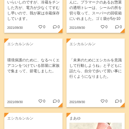
いらいしのですが、冷蔵をチン
んに。プラマークのあるお惣菜
した方が、電力が少なくてすむ
の透明トレーは、シールの所を
し早いので、我が家は冷蔵保存
切り取って、スーパーの回収箱
しています。
にいれました。ゴミ袋が5か10
リットルでおさまりました。
0
0
0
0
2021/09/30
2021/09/30
エシカルンルン
エシカルンルン
環境保護のために、なるべくエ
「未来のためにエシカルを意識
アコンをつけている部屋に家族
して行動しようね」と子どもに
で集まって、節電しました。
話たら、自分で歩いて習い事に
行くようになりました。
0
0
0
0
2021/09/30
2021/09/30
エシカルンルン
まあゆ