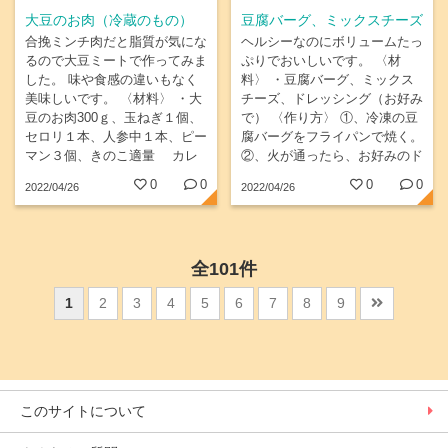
大豆のお肉（冷蔵のもの）
豆腐バーグ、ミックスチーズ
合挽ミンチ肉だと脂質が気にな
ヘルシーなのにボリュームたっ
るので大豆ミートで作ってみま
ぷりでおいしいです。 〈材
した。 味や食感の違いもなく
料〉 ・豆腐バーグ、ミックス
美味しいです。 〈材料〉 ・大
チーズ、ドレッシング（お好み
豆のお肉300ｇ、玉ねぎ１個、
で） 〈作り方〉 ①、冷凍の豆
セロリ１本、人参中１本、ピー
腐バーグをフライパンで焼く。
マン３個、きのこ適量 カレ
②、火が通ったら、お好みのド
ールー3片ほど、ズッキーニ1/2
レッシングをかける。 ③、ミ
0
0
0
0
2022/04/26
2022/04/26
本、好きな野菜適量、生姜・に
ックスチーズをふりかけ、フラ
んにく 〈作り方〉 ・野菜はみ
イパンにふたをしてチーズが溶
じん切りにする。...
けるまで蒸し焼きにする。
④、お皿に盛り付け、できあが
全101件
り。
1
2
3
4
5
6
7
8
9
このサイトについて