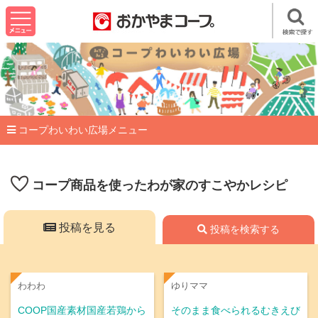
コープわいわい広場メニュー
コープ商品を使ったわが家のすこやかレシピ
投稿を見る
投稿を検索する
わわわ
ゆりママ
COOP国産素材国産若鶏から
そのまま食べられるむきえび