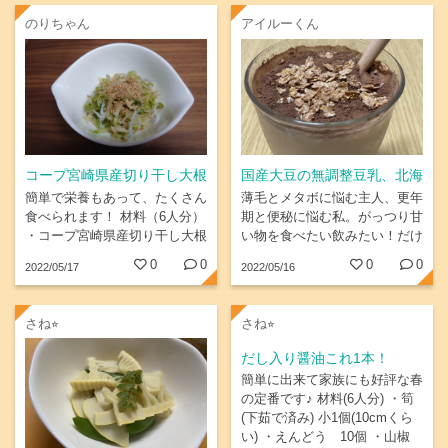
ひたひたになる位まで足しだし
のりちゃん
アイルーくん
入り醤油を入れ味を調えたら出
来上がり。...
コープ宮崎県産切り干し大根
国産大豆の無調整豆乳、北海
25㌘、コープクオリティ手
道の大豆100%使用きな粉、
簡単で栄養もあって、たくさん
薄毛とメタボに悩む主人、更年
ずり風すりごま、ふっくらし
ザクザク食感のもち麦シリア
食べられます！ 材料（6人分）
期と便秘に悩む私。がっつり甘
・コープ宮崎県産切り干し大根
い物を食べたい飲みたい！だけ
らす干し
ル、純ココア、カナダ産はち
25㌘ １袋 ・春キャベツ 2〜3
どヘルシーな物を！という想い
みつ
0
0
0
0
2022/05/17
2022/05/16
枚 ・かんたん酢 大さじ5〜6杯
で生まれたレシピです。...
・手ずり風すりごま...
さね⭐︎
さね⭐︎
だし入り醤油これ1本！
簡単に出来て家族にも好評な春
の定番です♪ 材料(6人分) ・筍
(下茹で済み) 小1個(10cmくら
い) ・えんどう 10個 ・山椒