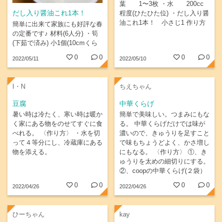
葉 1〜3枚 ・水 200cc
だし入り醤油これ1本！
程度(ひたひた位) ・だし入り醤
油これ1本！ 小さじ1 作り方
簡単に出来て家族にも好評な春
1 筍は食べやすいサイズの薄切
の定番です♪ 材料(6人分) ・筍
り、えんどうは筋を取ってお
(下茹で済み) 小1個(10cmくら
く 2 鍋に水を入れ切った筍
い) ・えんどう 10個 ・山椒
0
0
0
0
2022/05/11
2022/05/10
を入れる。 3...
葉 1～3枚 ・水...
I・N
ちえちゃん
豆腐
中華くらげ
暑い時は冷たく、寒い時は暖か
簡単で美味しい。つまみにもな
く家にある物をのせてすぐに食
る。 中華くらげだけでは味が
べれる。 〈作り方〉 ・水を切
濃いので、きゅうりを足すこと
って４等分にし、冷蔵庫にある
で味もちょうどよく、かさ増し
物を添える。
にもなる。 〈作り方〉 ①、き
ゅうりを太めの細切りにする。
②、coopの中華くらげ(２袋）
とまぜる。
0
0
0
0
2022/04/26
2022/04/26
ひーちゃん
kay