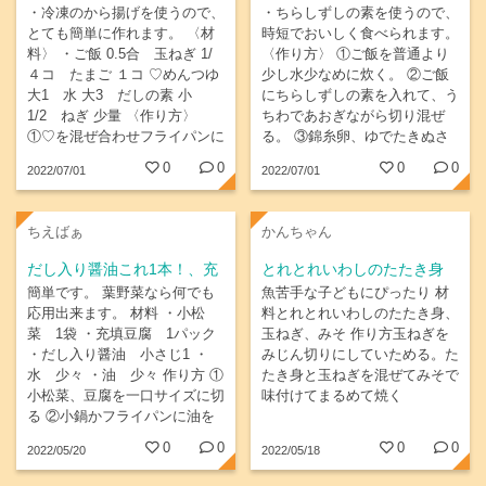
あげ４コ
・冷凍のから揚げを使うので、
・ちらしずしの素を使うので、
とても簡単に作れます。 〈材
時短でおいしく食べられます。
料〉 ・ご飯 0.5合 玉ねぎ 1/
〈作り方〉 ①ご飯を普通より
４コ たまご １コ ♡めんつゆ
少し水少なめに炊く。 ②ご飯
大1 水 大3 だしの素 小
にちらしずしの素を入れて、う
1/2 ねぎ 少量 〈作り方〉
ちわであおぎながら切り混ぜ
①♡を混ぜ合わせフライパンに
る。 ③錦糸卵、ゆでたきぬさ
入れて煮立たせ、薄切りにした
や、そのまま食べられるむきえ
0
0
0
0
2022/07/01
2022/07/01
玉ねぎとともに３分程加熱す
びを解凍して用意する。 ④②
る。 ②COOP国産素材国産若
の上に③を彩り良くもりつけ
鶏からあげを一口大に切り、フ
る。 できあがり！！
ちえばぁ
かんちゃん
ライパンにに加え１分ほど加熱
しなじませる。...
だし入り醤油これ1本！、充
とれとれいわしのたたき身
填豆腐
簡単です。 葉野菜なら何でも
魚苦手な子どもにぴったり 材
応用出来ます。 材料 ・小松
料とれとれいわしのたたき身、
菜 1袋 ・充填豆腐 1パック
玉ねぎ、みそ 作り方玉ねぎを
・だし入り醤油 小さじ1 ・
みじん切りにしていためる。た
水 少々 ・油 少々 作り方 ①
たき身と玉ねぎを混ぜてみそで
小松菜、豆腐を一口サイズに切
味付けてまるめて焼く
る ②小鍋かフライパンに油を
ひき小松菜を炒める。しんなり
0
0
0
0
2022/05/20
2022/05/18
してきたら豆腐を入れて火を通
す。 ③水分が少ないようなら