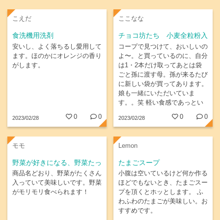
こえだ
ここなな
食洗機用洗剤
チョコ坊たち 小麦全粒粉入
り
安いし、よく落ちるし愛用して
コープで見つけて、おいしいの
ます。ほのかにオレンジの香り
よ〜。と買っているのに、自分
がします。
は1・2本だけ取ってあとは袋
ごと孫に渡す母。孫が来るたび
に新しい袋が買ってあります。
娘も一緒にいただいていま
す。。笑 軽い食感であっとい
う間になくなってしまいます。
0
0
0
0
2023/02/28
2023/02/28
モモ
Lemon
野菜が好きになる、野菜たっ
たまごスープ
ぷり和風ドレッシング
商品名どおり、野菜がたくさん
小腹は空いているけど何か作る
入っていて美味しいです。野菜
ほどでもないとき、たまごスー
がモリモリ食べられます！
プを頂くとホッとします。 ふ
わふわのたまごが美味しい。お
すすめです。