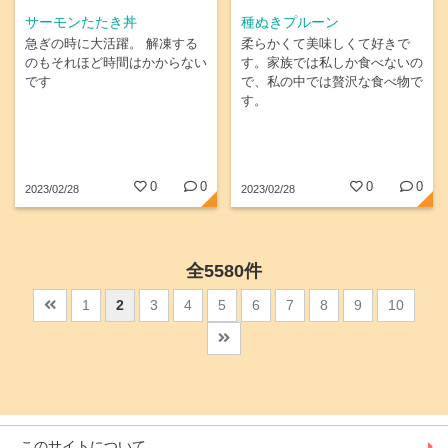
サーモンたたき丼
種ぬきプルーン
急ぎの時に大活躍。 解凍する
柔らかくて美味しくて好きで
のもそれほど時間はかからない
す。家族では私しか食べないの
です
で、私の中では贅沢な食べ物で
す。
0
0
0
0
2023/02/28
2023/02/28
全5580件
1
2
3
4
5
6
7
8
9
10
このサイトについて