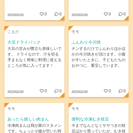
0
0
0
0
2023/02/28
2023/02/28
こえだ
モモ
大豆ドライパック
ふんわり今川焼
大豆の甘みが際立ち美味しいで
チンするだけでふんわりほかほ
す。 ドライなので、汁を切る
かの今川焼きが頂けます。小腹
手まもなく簡単に料理に使える
がすいたときに、子どもたちの
ところが気に入ってます！
おやつに、重宝しています。
0
0
0
0
2023/02/28
2023/02/28
モモ
モモ
あったら嬉しい肉まん
便利な冷凍むき枝豆
冷凍肉まんは我が家のスタメン
今までなんとなくサヤつきの枝
です。ちょっと小腹が空いた時
豆ばかり買っていたが、むき枝