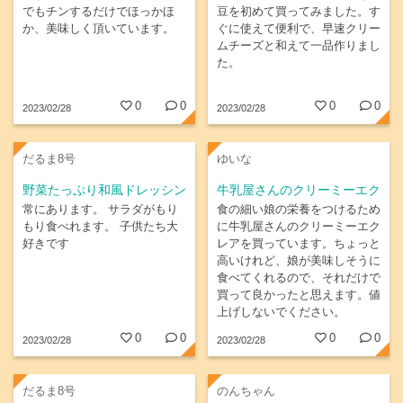
でもチンするだけでほっかほ
豆を初めて買ってみました。す
か、美味しく頂いています。
ぐに使えて便利で、早速クリー
ムチーズと和えて一品作りまし
た。
0
0
0
0
2023/02/28
2023/02/28
だるま8号
ゆいな
野菜たっぷり和風ドレッシン
牛乳屋さんのクリーミーエク
グ
レアで栄養つけて
常にあります。 サラダがもり
食の細い娘の栄養をつけるため
もり食べれます。 子供たち大
に牛乳屋さんのクリーミーエク
好きです
レアを買っています。ちょっと
高いけれど、娘が美味しそうに
食べてくれるので、それだけで
買って良かったと思えます。値
上げしないでください。
0
0
0
0
2023/02/28
2023/02/28
だるま8号
のんちゃん