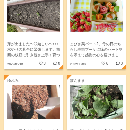
芽が出ました〜♡嬉しい〜♪♪♪
まびき菜パート2。母の日のち
水やりの具合に緊張します。前
らし寿司ブーケに緑のハート💚
回の枝豆に引き続き上手く育つ
を添えて感謝の心を届けまし
といいなぁ〜。と思っていま
た。コープ大福で買っお弁当の
3
0
6
0
2022/05/10
2022/05/08
す。
容器を再利用しました🎵上段に
は朝収穫した我が家のイチゴを
詰めて💕(^_^)v
ゆれみ
ぽんまま