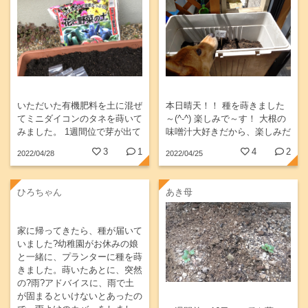
いただいた有機肥料を土に混ぜ
本日晴天！！ 種を蒔きました
てミニダイコンのタネを蒔いて
～(^-^) 楽しみで～す！ 大根の
みました。 1週間位で芽が出て
味噌汁大好きだから、楽しみだ
きました🌱 大きくな〜れ
ワン(*^^*)
3
1
4
2
2022/04/28
2022/04/25
ひろちゃん
あき母
家に帰ってきたら、種が届いて
いました?幼稚園がお休みの娘
と一緒に、プランターに種を蒔
きました。蒔いたあとに、突然
の?雨?アドバイスに、雨で土
が固まるといけないとあったの