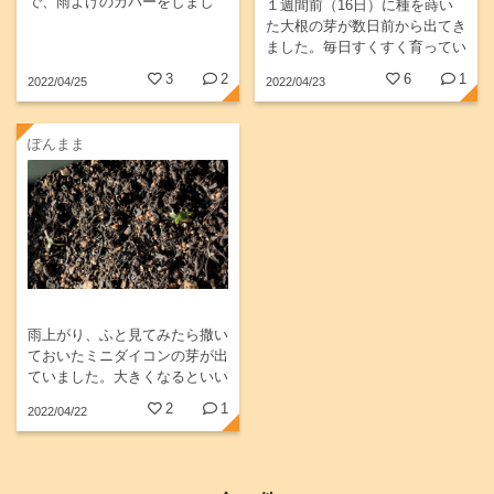
で、雨よけのカバーをしまし
１週間前（16日）に種を蒔い
た。芽が出るのか、育つのか？
た大根の芽が数日前から出てき
これからが楽しみです?目指せ
ました。毎日すくすく育ってい
収穫～???
ます。成長が楽しみです。
3
2
6
1
2022/04/25
2022/04/23
ぽんまま
雨上がり、ふと見てみたら撒い
ておいたミニダイコンの芽が出
ていました。大きくなるといい
な。
2
1
2022/04/22