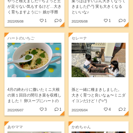
やっと植えました✨ちょっと土
葉っぱはずいぶん大きくなって
が足りない気もするけど…大き
きました(^-^) 実も大きくなる
く育ちますように✨ 娘が手際
といいな♪
よく土を入れて植えてくれまし
1
0
1
0
2022/05/08
2022/05/08
た😊
ハートのいちご
セレーナ
4月の終わりに撒いたミニ大根
孫と一緒に種まきしました。
の第１回目の間引き菜を収穫し
大きく育つと良いなぁ〜ミニダ
ました！ 卵スープにハートの
イコンだけど！(^○^)
形を浮かべて💕 成長エネルギ
3
1
4
2
2022/05/07
2022/05/04
ーをいただきます🍴🙏
あやママ
かめちゃん