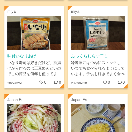
くので今日夕食のポトフにも使
います!...
miya
miya
味付いなりあげ
ふっくらしらす干し
いなり寿司は好きだけど、油揚
冷凍庫にはつねにストックし、
げから作るのは正直めんどいの
いつでも食べられるようにして
でこの商品を何年も使ってま
います。子供も好きでよく食べ
す！美味しい！！
ています。
0
0
0
0
2022/02/28
2022/02/28
Japan Es
Japan Es