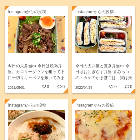
Instagramからの投稿
Instagramからの投稿
今日の夫弁当🍱 今日は焼肉弁
今日の夫弁当と置き弁当🍱 今
当。カロリーダウンを狙って下
日はおにぎらず弁当 すみっコ
に千切りキャベツを敷いてみま
のトカゲのかまぼこは、実は夫
した😁 あとはカボチャコロッ
のリクエスト。 次女も朝ごは
0
0
0
0
2022/05/01
2022/04/29
ケと、ピーマンとパプリカと人
んにマヨコーンのおにぎらずを
参の金平。 #お弁当 #お弁当記
作って食べてました😁 #お弁当
録...
記録 #お弁当...
Instagramからの投稿
Instagramからの投稿