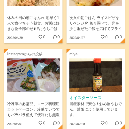
休みの日の朝ごはん🍚 朝早く1
次女の朝ごはん ライスピザを
人で食べちゃう朝食。お粥に好
リベンジ🍕 色々調べて、卵を
きな物全部のせ❣️ #おうちごは
少し混ぜたご飯を広げてフライ
ん #あさごはん #おかゆ #コー
パンで両面焼いて作りました
0
0
0
0
2022/04/29
2022/04/27
プ #ひきわり納豆 #牛窓ちりめ
モスのライスバーガーみたいに
ん...
なった❣️そうで...
Instagramからの投稿
miya
オイスターソース
冷凍庫の必需品、コープ料理用
国産素材で安心！炒め物やおで
カットベーコン。冷凍でいつで
ん、炒飯によく使用していま
もパラパラ使えて便利だし無塩
す。
せきだし(^-^) 朝はベーコンエ
0
0
0
0
2022/03/01
2022/02/28
ッグにしたけど味もしっかりつ