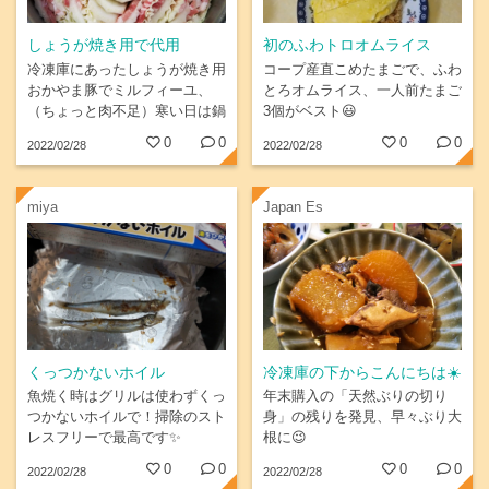
しょうが焼き用で代用
初のふわトロオムライス
冷凍庫にあったしょうが焼き用
コープ産直こめたまごで、ふわ
おかやま豚でミルフィーユ、
とろオムライス、一人前たまご
（ちょっと肉不足）寒い日は鍋
3個がベスト😃
に限るなぁー
0
0
0
0
2022/02/28
2022/02/28
miya
Japan Es
くっつかないホイル
冷凍庫の下からこんにちは☀️
魚焼く時はグリルは使わずくっ
年末購入の「天然ぶりの切り
つかないホイルで！掃除のスト
身」の残りを発見、早々ぶり大
レスフリーで最高です✨
根に😉
0
0
0
0
2022/02/28
2022/02/28