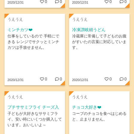
0
0
0
0
2020/12/31
2020/12/31
うえうえ
うえうえ
ミンチカツ❤️
冷凍讃岐細うどん
仕事をしているので 手軽にで
冷蔵庫に常備して子どものお腹
きる レンジでサクッとミンチ
がすいたの言葉に対応していま
カツは手放せません。
す。
0
0
0
0
2020/12/31
2020/12/31
うえうえ
うえうえ
プチササミフライ チーズ入
チョコ大好き❤️
子どもが大好きなササミフラ
コープのチョコを食べはじめる
イ。安い時にいくつか購入して
と、止まりません。
います。おいしいよ～