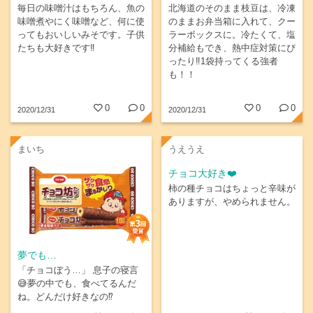
品！
毎日の味噌汁はもちろん、魚の
北海道のそのまま枝豆は、冷凍
味噌煮やにく味噌など、何に使
のままお弁当箱に入れて、クー
ってもおいしいみそです。子供
ラーボックスに。冷たくて、塩
たちも大好きです‼
分補給もでき、熱中症対策にぴ
ったり‼1袋持ってくる強者
も！！
0
0
0
0
2020/12/31
2020/12/31
まいち
うえうえ
チョコ大好き❤️
柿の種チョコはちょっと辛味が
ありますが、やめられません。
夢でも…
「チョコぼう…」 息子の寝言
😅夢の中でも、食べてるんだ
ね。どんだけ好きなの⁉