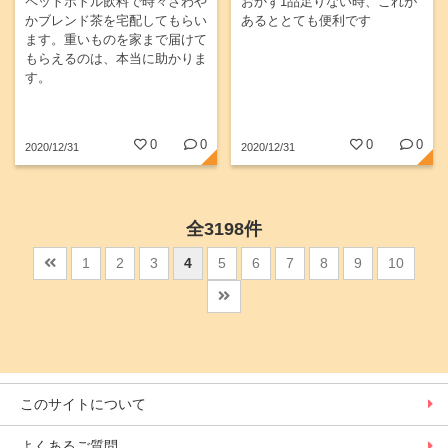
ペットボトル飲料で時々さわや
おかず1品足りない時、これが
かブレンド茶を宅配してもらい
あるととても便利です
ます。重いものを家まで届けて
もらえるのは、本当に助かりま
す。
0
0
0
0
2020/12/31
2020/12/31
全3198件
1
2
3
4
5
6
7
8
9
10
このサイトについて
よくあるご質問