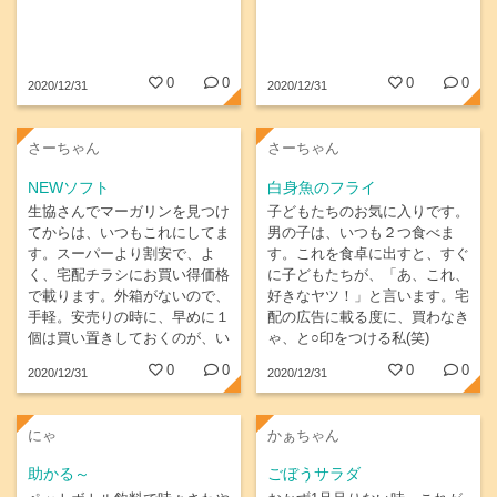
0
0
0
0
2020/12/31
2020/12/31
さーちゃん
さーちゃん
NEWソフト
白身魚のフライ
生協さんでマーガリンを見つけ
子どもたちのお気に入りです。
てからは、いつもこれにしてま
男の子は、いつも２つ食べま
す。スーパーより割安で、よ
す。これを食卓に出すと、すぐ
く、宅配チラシにお買い得価格
に子どもたちが、「あ、これ、
で載ります。外箱がないので、
好きなヤツ！」と言います。宅
手軽。安売りの時に、早めに１
配の広告に載る度に、買わなき
個は買い置きしておくのが、い
ゃ、と○印をつける私(笑)
つもの買い物スケジュール。
0
0
0
0
2020/12/31
2020/12/31
にゃ
かぁちゃん
助かる～
ごぼうサラダ