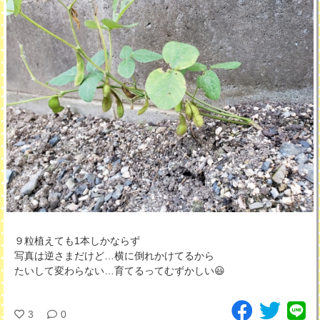
９粒植えても1本しかならず
写真は逆さまだけど…横に倒れかけてるから
たいして変わらない…育てるってむずかしい😃
3
0