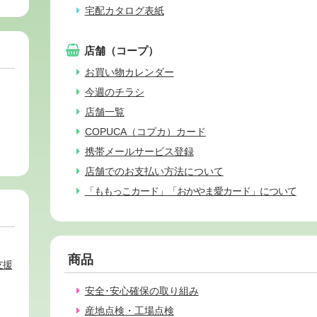
宅配カタログ表紙
店舗（コープ）
お買い物カレンダー
今週のチラシ
店舗一覧
COPUCA（コプカ）カード
携帯メールサービス登録
店舗でのお支払い方法について
「ももっこカード」「おかやま愛カード」について
商品
支援
安全･安心確保の取り組み
産地点検・工場点検