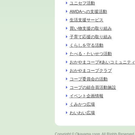
ユニセフ活動
AMDAへの支援活動
生活支援サービス
買い物支援の取り組み
子育て応援の取り組み
くらしを守る活動
たべる・たいせつ活動
おかやまコープ#あいコミュニテ
おかやまコープクラブ
コープ委員会の活動
コープの組合員活動施設
イベント企画情報
くみかつ広場
わいわい広場
Copyright
© Okayama coop, All Rights Reserved.