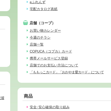
eふれんず
宅配カタログ表紙
店舗（コープ）
お買い物カレンダー
今週のチラシ
店舗一覧
COPUCA（コプカ）カード
携帯メールサービス登録
店舗でのお支払い方法について
「ももっこカード」「おかやま愛カード」について
商品
支援
安全･安心確保の取り組み