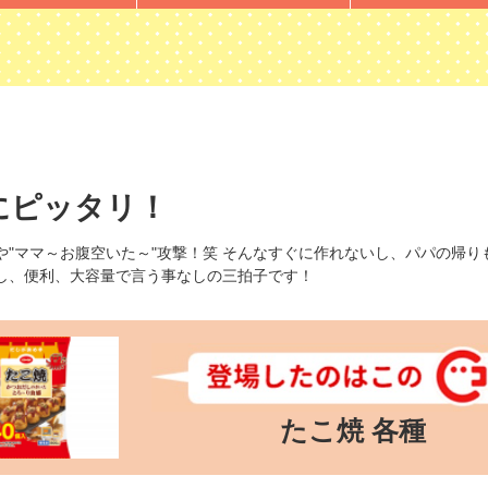
にピッタリ！
や"ママ～お腹空いた～"攻撃！笑 そんなすぐに作れないし、パパの帰
し、便利、大容量で言う事なしの三拍子です！
たこ焼 各種