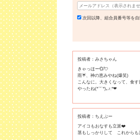
次回以降、組合員番号等を自
投稿者：
みさちゃん
きゃっほー💞💘
雨☔、神の恵みやね(爆笑)
こんなに。大きくなって、食す日
やったね(*ˊ˘ˋ*)｡♪:*❤
投稿者：
ちえぶー
アイコもおなすも立派❤️
茎もしっかりして これからも