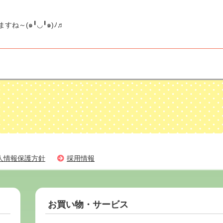
๑⁠╹⁠◡⁠╹⁠๑⁠)⁠ﾉ⁠♬
人情報保護方針
採用情報
お買い物・サービス