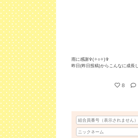
雨に感謝✞(✧○✧)✞
昨日(昨日投稿)からこんなに成長し
8