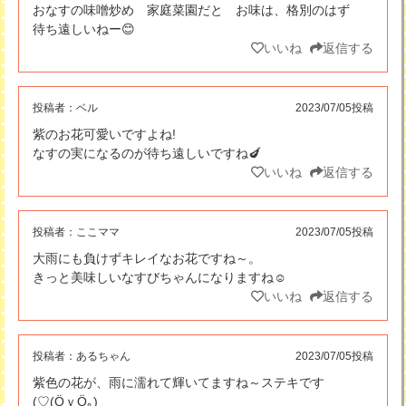
おなすの味噌炒め 家庭菜園だと お味は、格別のはず
待ち遠しいねー😊
いいね
返信する
投稿者：
ベル
2023/07/05投稿
紫のお花可愛いですよね!
なすの実になるのが待ち遠しいですね🍆
いいね
返信する
投稿者：
ここママ
2023/07/05投稿
大雨にも負けずキレイなお花ですね～。
きっと美味しいなすびちゃんになりますね☺️
いいね
返信する
投稿者：
あるちゃん
2023/07/05投稿
紫色の花が、雨に濡れて輝いてますね～ステキです
(♡⁠(⁠Ӧ⁠ｖ⁠Ӧ⁠｡⁠)