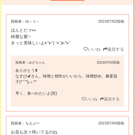
投稿者：
ゆ～り～
2023/07/02投稿
ほんとだァ👀
綺麗な紫✨
きっと美味しいよŧ‹”ŧ‹”( ‘ч’ )ŧ‹”ŧ‹”
いいね
返信する
投稿者：
みさちゃん
2023/07/02投稿
ありがとう❣️
なすび🍆さん、味噌と相性がいいから、味噌炒め、麻婆茄
子(*ˊ˘ˋ*)｡♪:*°
早く、食べわたいよ(笑)
いいね
返信する
投稿者：
ちえぶー
2023/07/04投稿
お花も次々咲いてるのね