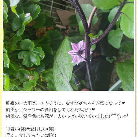
昨夜の、大雨☔、そうそうに、なすび🍆ちゃんが気になって❤
雨☔が、シャワーの役割をしてくれたみたい❤
綺麗な。紫💜色のお花が、力いっぱい咲いていました(*ˊ˘ˋ*)｡♪:*°
可愛い(笑)❤愛おしい(笑)
早く、食してみたい(爆笑)