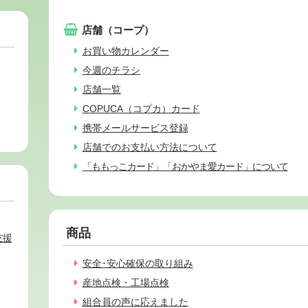
店舗（コープ）
お買い物カレンダー
今週のチラシ
店舗一覧
COPUCA（コプカ）カード
携帯メールサービス登録
店舗でのお支払い方法について
「ももっこカード」「おかやま愛カード」について
商品
支援
安全･安心確保の取り組み
産地点検・工場点検
組合員の声に応えました