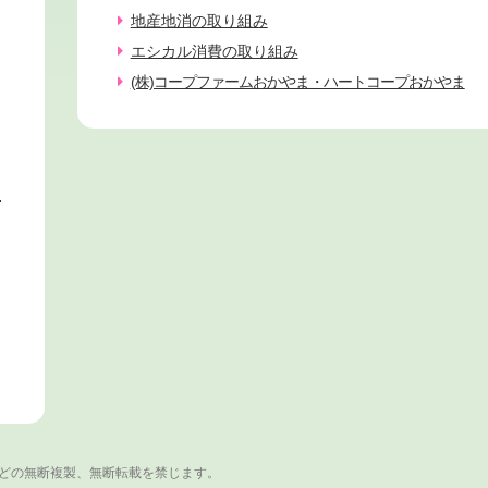
地産地消の取り組み
エシカル消費の取り組み
(株)コープファームおかやま・ハートコープおかやま
ィ
どの無断複製、無断転載を禁じます。