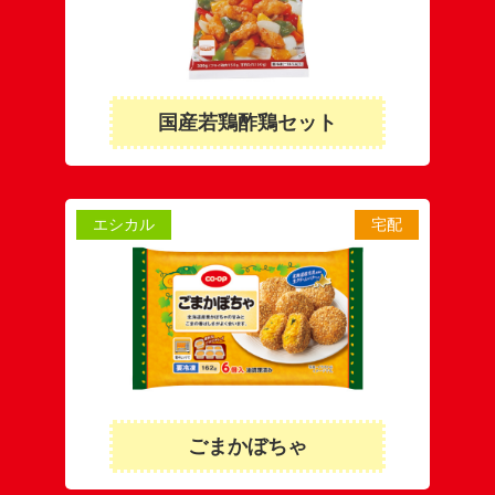
国産若鶏酢鶏セット
エシカル
宅配
ごまかぼちゃ