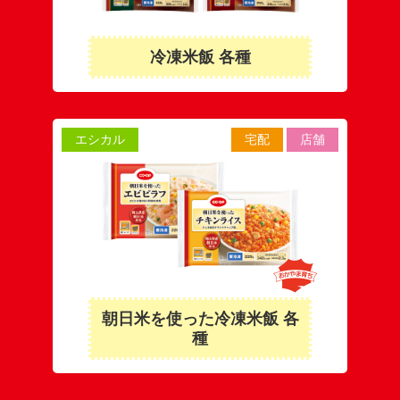
冷凍米飯 各種
エシカル
宅配
店舗
朝日米を使った冷凍米飯 各
種