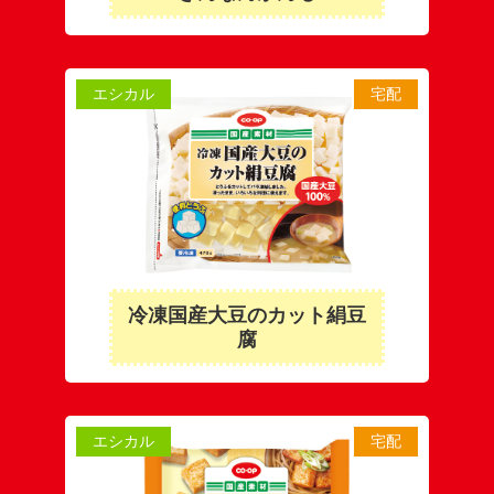
エシカル
宅配
冷凍国産大豆のカット絹豆
腐
エシカル
宅配