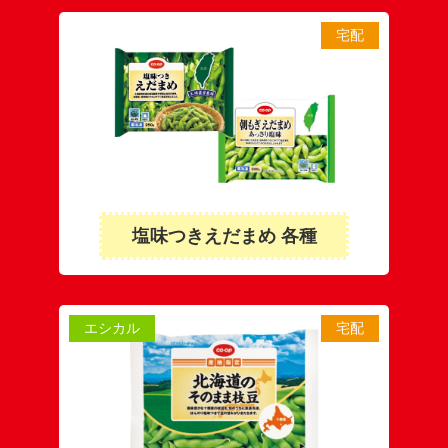
宅配
塩味つきえだまめ 各種
エシカル
宅配