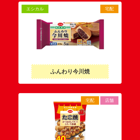
エシカル
宅配
ふんわり今川焼
宅配
店舗