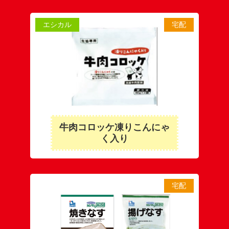
エシカル
宅配
牛肉コロッケ凍りこんにゃ
く入り
宅配