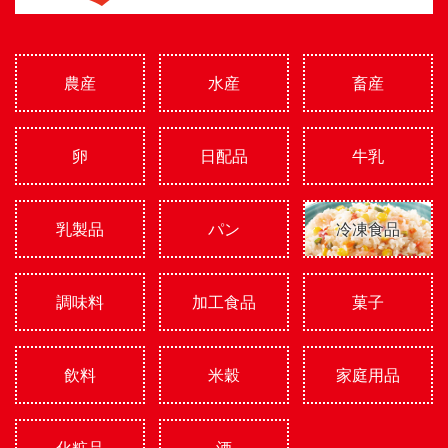
農産
水産
畜産
卵
日配品
牛乳
乳製品
パン
冷凍食品
調味料
加工食品
菓子
飲料
米穀
家庭用品