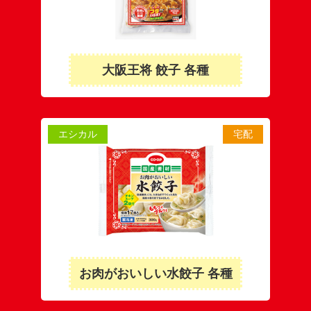
大阪王将 餃子 各種
エシカル
宅配
お肉がおいしい水餃子 各種