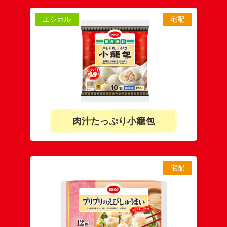
エシカル
宅配
肉汁たっぷり小籠包
宅配