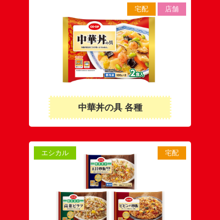
宅配
店舗
中華丼の具 各種
エシカル
宅配