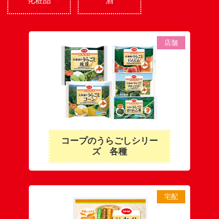
化粧品
酒
店舗
コープのうらごしシリー
ズ 各種
宅配