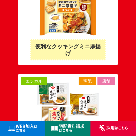
便利なクッキングミニ厚揚
げ
エシカル
宅配
店舗
WEB加入
宅配資料
請求
は
採用
はこちら
こちら
はこちら