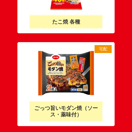
たこ焼 各種
宅配
ごっつ旨いモダン焼（ソー
ス・薬味付）