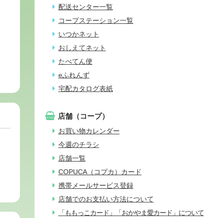
配送センター一覧
コープステーション一覧
いつかネット
おしえてネット
たべてん便
eふれんず
宅配カタログ表紙
店舗（コープ）
お買い物カレンダー
今週のチラシ
店舗一覧
COPUCA（コプカ）カード
携帯メールサービス登録
店舗でのお支払い方法について
「ももっこカード」「おかやま愛カード」について