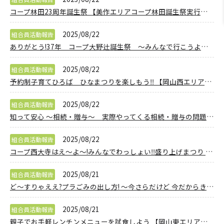
コープ林田23周年誕生祭 【美作エリアコープ林田誕生祭実行委員会】
2025/08/22
組合員活動報告
ありがとう!37年 コープ大野辻誕生祭 ～みんなで行こうよ大野辻～ 【岡山西エリアコープ大野辻応援実行委員会】
2025/08/22
組合員活動報告
予約制子育てひろば ひなまつりを楽しもう‼ 【岡山西エリア子育て応援PJ】
2025/08/22
組合員活動報告
知って安心 ～相続・贈与～ 実際やってくる相続・贈与の問題についてお話をうかがいましょう 【岡山西エリア地域社会づくりPJ】
2025/08/22
組合員活動報告
コープ西大寺はえ～よ～!みんなでわっしょい‼盛り上げまつり 【岡山東エリア西大寺店舗応援実行委員会】
2025/08/21
組合員活動報告
ど～すりゃええ?プラごみの出し方! ～今さらだけど 今だからききたい～ 【岡山西エリア環境・防災委員会】
2025/08/21
組合員活動報告
親子でお手軽レンチンメニューを試食しよう 【岡山東エリアマミパピ委員会】