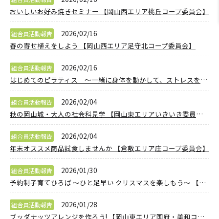
おいしいお好み焼きセミナー 【岡山西エリア桃丘コープ委員会】
2026/02/16
組合員活動報告
春の寄せ植えをしよう 【岡山西エリア足守北コープ委員会】
2026/02/16
組合員活動報告
はじめてのピラティス ～一緒に身体を動かして、ストレスを発散しましょう～ (※くらしのサポーター) 【井笠エリア鴨方東コープ委員会】
2026/02/04
組合員活動報告
秋の岡山城・大人の社会科見学 【岡山東エリアいきいき委員会】
2026/02/04
組合員活動報告
年末オススメ商品試食しませんか 【倉敷エリア庄コープ委員会】
2026/01/30
組合員活動報告
予約制子育てひろば ～ひと足早い クリスマスを楽しもう～ 【岡山西エリア子育て応援プロジェクト】
2026/01/28
組合員活動報告
ブッダナッツアレンジを作ろう! 【岡山東エリア国府・美和コープ委員会】