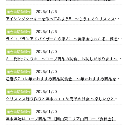
2026/01/26
組合員活動報告
アイシングクッキーを作ってみよう!! ～もうすぐクリスマス♡クッキーに飾りづけしてみませんか?【岡山東エリア西大寺豊コープ委員会】
2026/01/26
組合員活動報告
ライフプランアドバイザーから学ぶ ～奨学金もわかる、夢をはぐくむ教育資金の作り方 学習会&茶話会～ 【岡山西エリア平福コープ委員会】
2026/01/20
組合員活動報告
ミニ門松づくり🎍 ～コープ商品の試食、お試しがあります～ 【美作エリア美作コープ委員会】
2026/01/20
組合員活動報告
迎春♬Cコレ年末おすすめ商品試食会 ～年末おすすめ商品を使った豊富なメニュー♡～ 【倉敷エリア茶屋町コープ委員会】
2026/01/20
組合員活動報告
クリスマス飾り作りと年末おすすめ商品の試食 ～楽しいひとときを一緒に過ごしましょう～ 【岡山東エリア瀬戸南コープ委員会】
2026/01/20
組合員活動報告
年末年始は コープ商品で! 【岡山東エリア山南コープ委員会】