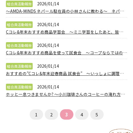
2026/01/14
組合員活動報告
～AMDA-MINDS ネパール駐在員の小林さんに教わる～ ネパール式本格的チャイ♡の淹れ方 【岡山西エリア野谷コープ委員会】
2026/01/14
組合員活動報告
Cコレ&年末おすすめ商品学習会 ～ミニ学習をしたあと、皆で楽しく、おいしさを実感いたしましょう～ 【岡山西エリア妹尾コープ委員会】
2026/01/14
組合員活動報告
Cコレ&年末おすすめ商品を使って試食会 ～コープならではのCコレ商品で料理し、楽しく交流しましょう～ 【岡山西エリア灘崎コープ委員会】
2026/01/14
組合員活動報告
おすすめの”Cコレ&年末迎春商品 試食会” ～いっしょに調理して楽しくおしゃべりしながら交流しませんか。～ 【井笠エリア里庄コープ委員会】
2026/01/14
組合員活動報告
ホッと一息つきませんか? ～小川珈琲さんのコーヒーの淹れ方講座～ 【岡山東エリア日生コープ委員会】
1
2
3
4
5