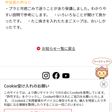
参加者の声など
・プラと可燃ごみで迷うことがあり受講しました。わかりや
すい説明で参考にします。 ・いろいろなことが聞けて良か
ったです。 ・たこ焼きを入れたたまごスープは、おいしか
ったです。
お知らせ一覧に戻る
Cookie受け入れのお願い
お問い合わせ
プライバシーポリシー
このサイトについて
このサイトでは、より良いサイトづくりのためにCookieを使用しています。
「許可する」をクリックし、Cookieの受け入れにご協力をお願いいたしま
す。（Cookieはご利用者様のデバイスに保存されます。個人を特定したり不
利益になる情報を取得したりすることは一切ございません）
Copyright © Okayama coop, All Rights Reserved.