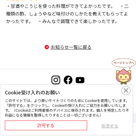
・甘酒やこうじを使った料理ができてよかったです。 ・二
種類の酢、しょうゆなど味付けのしかたを教えてもらってよ
かったです。 ・みんなで調理できて楽しかったです。
お知らせ一覧に戻る
Cookie受け入れのお願い
お問い合わせ
プライバシーポリシー
このサイトについて
このサイトでは、より良いサイトづくりのためにCookieを使用しています。
「許可する」をクリックし、Cookieの受け入れにご協力をお願いいたしま
す。（Cookieはご利用者様のデバイスに保存されます。個人を特定したり不
利益になる情報を取得したりすることは一切ございません）
Copyright © Okayama coop, All Rights Reserved.
許可する
拒否する