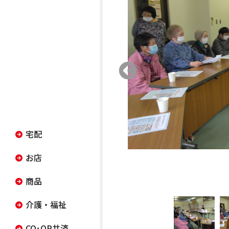
宅配
お店
商品
介護・福祉
CO･OP共済