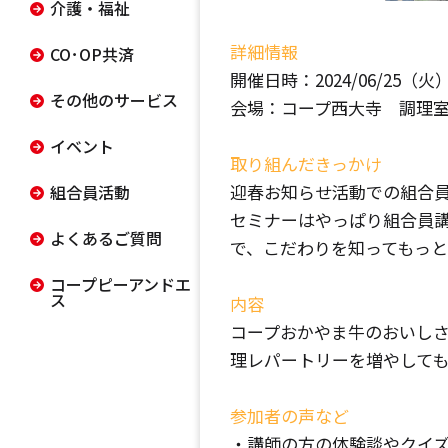
介護・福祉
詳細情報
CO･OP共済
開催日時：2024/06/25（火） 1
その他のサービス
会場：コープ西大寺 調理
イベント
取り組んだきっかけ
迎春お知らせ活動での組合
組合員活動
セミナーはやっぱり組合員講
よくあるご質問
で、こだわりを知ってもっ
コープピーアンドエ
ス
内容
コープおかやま牛のおいしさ
理レパートリーを増やして
参加者の声など
・講師の方の体験談やクイズ