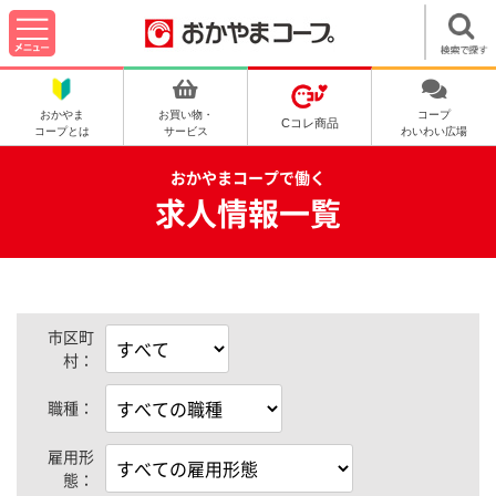
おかやま
お買い物・
コープ
Cコレ商品
コープとは
サービス
わいわい広場
おかやまコープで働く
求人情報一覧
市区町
村：
職種：
雇用形
態：