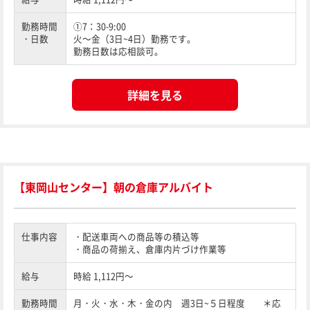
勤務時間
①7：30-9:00
・日数
火～金（3日~4日）勤務です。
勤務日数は応相談可。
詳細を見る
【東岡山センター】朝の倉庫アルバイト
仕事内容
・配送車両への商品等の積込等
・商品の荷揃え、倉庫内片づけ作業等
給与
時給 1,112円～
勤務時間
月・火・水・木・金の内 週3日~５日程度 ＊応